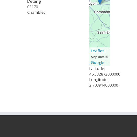
L'étang
03170
Chamblet
Leaflet
|
Map data ©
Google
Latitude:
46.332872000000
Longitude:
2.703914000000