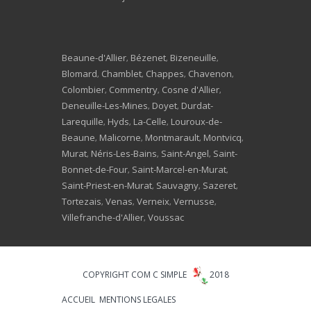
Beaune-d'Allier
Bézenet
Bizeneuille
,
,
,
Blomard
Chamblet
Chappes
Chavenon
,
,
,
,
Colombier
Commentry
Cosne d'Allier
,
,
,
Deneuille-Les-Mines
Doyet
Durdat-
,
,
Larequille
Hyds
La-Celle
Louroux-de-
,
,
,
Beaune
Malicorne
Montmarault
Montvicq
,
,
,
,
Murat
Néris-Les-Bains
Saint-Angel
Saint-
,
,
,
Bonnet-de-Four
Saint-Marcel-en-Murat
,
,
Saint-Priest-en-Murat
Sauvagny
Sazeret
,
,
,
Tortezais
Venas
Verneix
Vernusse
,
,
,
,
Villefranche-d'Allier
Voussac
,
COPYRIGHT COM C SIMPLE
2018
ACCUEIL
MENTIONS LEGALES