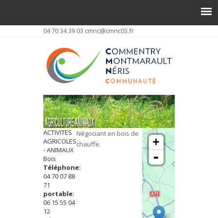
04 70 34 39 03
cmnc@cmnc03.fr
ACTIVITES
Négociant en bois de
+
AGRICOLES
chauffe.
- ANIMAUX
-
Bois
Téléphone:
04 70 07 88
71
portable:
06 15 55 04
12