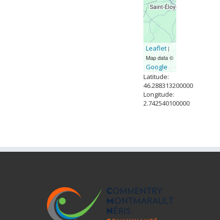
Leaflet
|
Map data ©
Google
Latitude:
46.288313200000
Longitude:
2.742540100000