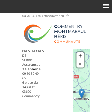
04 70 34 39 03
cmnc@cmnc03.fr
PRESTATAIRES
+
DE
SERVICES
-
Assurances
Téléphone:
09 69 39 49
65
6 place du
14 juillet
03600
Commentry