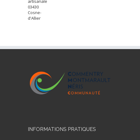
artisanale
03430
Cosne-
d'Allier
INFORMATIONS PRATIQUES