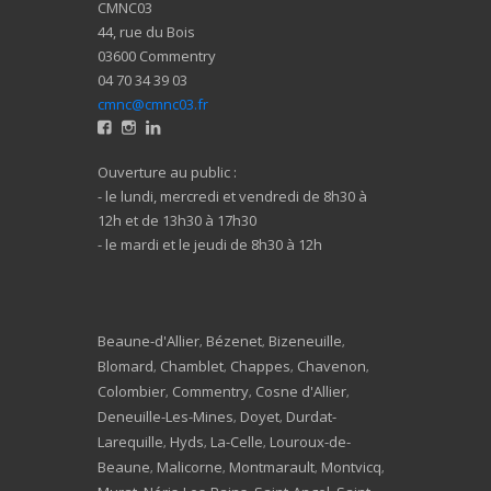
CMNC03
44, rue du Bois
03600 Commentry
04 70 34 39 03
cmnc@cmnc03.fr
Ouverture au public :
- le lundi, mercredi et vendredi de 8h30 à
12h et de 13h30 à 17h30
- le mardi et le jeudi de 8h30 à 12h
Beaune-d'Allier
Bézenet
Bizeneuille
,
,
,
Blomard
Chamblet
Chappes
Chavenon
,
,
,
,
Colombier
Commentry
Cosne d'Allier
,
,
,
Deneuille-Les-Mines
Doyet
Durdat-
,
,
Larequille
Hyds
La-Celle
Louroux-de-
,
,
,
Beaune
Malicorne
Montmarault
Montvicq
,
,
,
,