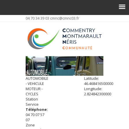
04 70 34 39 03
cmnc@cmnc03.fr
AUTOMOBILE
Latitude:
- VEHICULE
46.468416500000
MOTEUR -
Longitude:
CYCLES
2.824842300000
Station
Service
Téléphone:
04 70 07 57
07
Zone