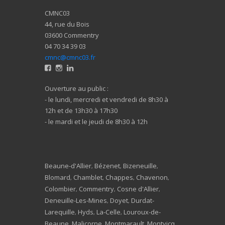
CMNC03
44, rue du Bois
03600 Commentry
04 70 34 39 03
cmnc@cmnc03.fr
Ouverture au public :
- le lundi, mercredi et vendredi de 8h30 à
12h et de 13h30 à 17h30
- le mardi et le jeudi de 8h30 à 12h
Beaune-d'Allier
Bézenet
Bizeneuille
,
,
,
Blomard
Chamblet
Chappes
Chavenon
,
,
,
,
Colombier
Commentry
Cosne d'Allier
,
,
,
Deneuille-Les-Mines
Doyet
Durdat-
,
,
Larequille
Hyds
La-Celle
Louroux-de-
,
,
,
Beaune
Malicorne
Montmarault
Montvicq
,
,
,
,