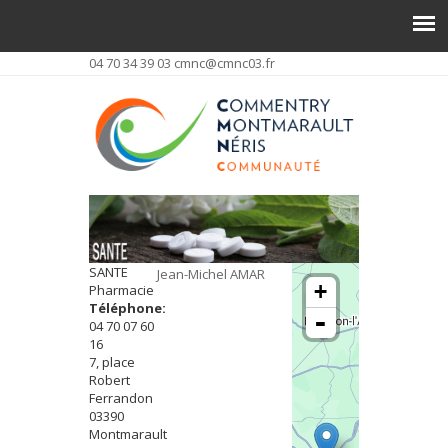
04 70 34 39 03
cmnc@cmnc03.fr
SANTE
Jean-Michel AMAR
+
Pharmacie
Téléphone:
-
04 70 07 60
16
7, place
Robert
Ferrandon
03390
Montmarault