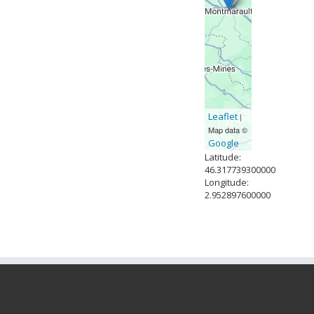
Leaflet
|
Map data ©
Google
Latitude:
46.317739300000
Longitude:
2.952897600000