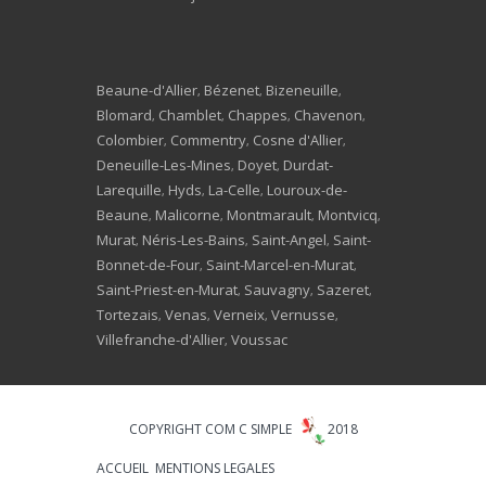
Beaune-d'Allier
Bézenet
Bizeneuille
,
,
,
Blomard
Chamblet
Chappes
Chavenon
,
,
,
,
Colombier
Commentry
Cosne d'Allier
,
,
,
Deneuille-Les-Mines
Doyet
Durdat-
,
,
Larequille
Hyds
La-Celle
Louroux-de-
,
,
,
Beaune
Malicorne
Montmarault
Montvicq
,
,
,
,
Murat
Néris-Les-Bains
Saint-Angel
Saint-
,
,
,
Bonnet-de-Four
Saint-Marcel-en-Murat
,
,
Saint-Priest-en-Murat
Sauvagny
Sazeret
,
,
,
Tortezais
Venas
Verneix
Vernusse
,
,
,
,
Villefranche-d'Allier
Voussac
,
COPYRIGHT COM C SIMPLE
2018
ACCUEIL
MENTIONS LEGALES