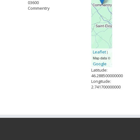
03600
Commentry
Leaflet
|
Map data ©
Google
Latitude:
46.288500000000
Longitude:
2.741700000000