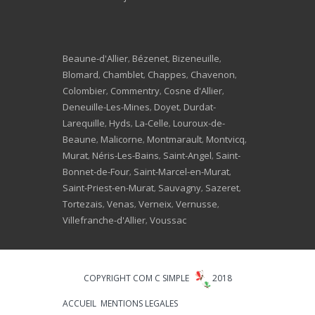
Beaune-d'Allier
Bézenet
Bizeneuille
,
,
,
Blomard
Chamblet
Chappes
Chavenon
,
,
,
,
Colombier
Commentry
Cosne d'Allier
,
,
,
Deneuille-Les-Mines
Doyet
Durdat-
,
,
Larequille
Hyds
La-Celle
Louroux-de-
,
,
,
Beaune
Malicorne
Montmarault
Montvicq
,
,
,
,
Murat
Néris-Les-Bains
Saint-Angel
Saint-
,
,
,
Bonnet-de-Four
Saint-Marcel-en-Murat
,
,
Saint-Priest-en-Murat
Sauvagny
Sazeret
,
,
,
Tortezais
Venas
Verneix
Vernusse
,
,
,
,
Villefranche-d'Allier
Voussac
,
COPYRIGHT COM C SIMPLE
2018
ACCUEIL
MENTIONS LEGALES