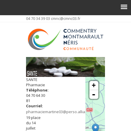
04 70 34 39 03
cmnc@cmnc03.fr
SANTE
+
Pharmacie
Téléphone:
-
04 70 64 30
81
Courriel:
pharmaciemartine03@perso.alliadis.net
19 place
du 14
juillet