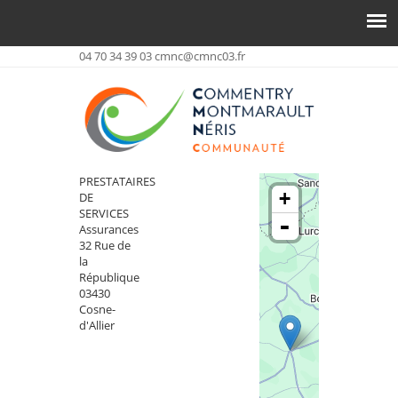
04 70 34 39 03
cmnc@cmnc03.fr
PRESTATAIRES
+
DE
SERVICES
-
Assurances
32 Rue de
la
République
03430
Cosne-
d'Allier