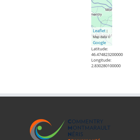
Leaflet
|
Map data ©
Google
Latitude:
46.474823200000
Longitude:
2.830280100000