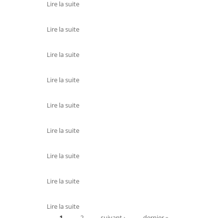
Lire la suite
de CREDIT MUTUEL
Lire la suite
de CREDIT AGRICOLE
Lire la suite
de CIC LYONNAISE DE BANQUE
Lire la suite
de CAISSE D'EPARGNE
Lire la suite
de BPMC
Lire la suite
de BNP PARIBAS
Lire la suite
de CREDIT AGRICOLE
Lire la suite
de BANQUE POPULAIRE DU MASSIF
CENTRAL
Lire la suite
de CREDIT AGRICOLE CENTRE
1
FRANCE
2
suivant ›
dernier »