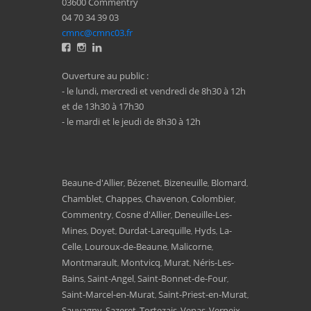
03600 Commentry
04 70 34 39 03
cmnc@cmnc03.fr
Ouverture au public :
- le lundi, mercredi et vendredi de 8h30 à 12h
et de 13h30 à 17h30
- le mardi et le jeudi de 8h30 à 12h
Beaune-d'Allier
Bézenet
Bizeneuille
Blomard
,
,
,
,
Chamblet
Chappes
Chavenon
Colombier
,
,
,
,
Commentry
Cosne d'Allier
Deneuille-Les-
,
,
Mines
Doyet
Durdat-Larequille
Hyds
La-
,
,
,
,
Celle
Louroux-de-Beaune
Malicorne
,
,
,
Montmarault
Montvicq
Murat
Néris-Les-
,
,
,
Bains
Saint-Angel
Saint-Bonnet-de-Four
,
,
,
Saint-Marcel-en-Murat
Saint-Priest-en-Murat
,
,
Sauvagny
Sazeret
Tortezais
Venas
Verneix