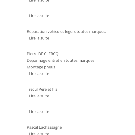
Lire la suite
de GARAGE STOCK-IT
Lire la suite
de SARL CHAUVIN
Réparation véhicules légers toutes marques.
Lire la suite
de ISOCAR CHAUVIN SARL
Pierre DE CLERCQ
Dépannage entretien toutes marques
Montage pneus
Lire la suite
de GARAGE DE L'AVENIR
Trecul Père et fils
Lire la suite
de GARAGE RENAULT
Lire la suite
de SAF
Pascal Lachassagne
Lire la suite
de GARAGE EUROREPAR