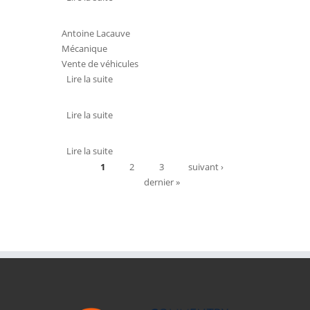
Antoine Lacauve
Mécanique
Vente de véhicules
Lire la suite
de GARAGE PEUGEOT
Lire la suite
de BERNARD MARTIN
Lire la suite
de FRANCOIS AUGAGNEUR
Pages
1
2
3
suivant ›
dernier »